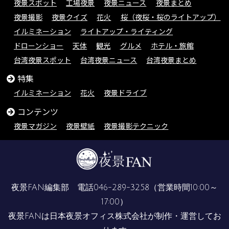
夜景スポット
工場夜景
夜景ニュース
夜景まとめ
夜景撮影
夜景クイズ
花火
桜（夜桜・桜のライトアップ）
イルミネーション
ライトアップ・ライティング
ドローンショー
天体
観光
グルメ
ホテル・旅館
台湾夜景スポット
台湾夜景ニュース
台湾夜景まとめ
特集
イルミネーション
花火
夜景ドライブ
コンテンツ
夜景マガジン
夜景壁紙
夜景撮影テクニック
夜景FAN編集部 電話
046-289-3258
（営業時間10:00～
17:00）
夜景FANは
日本夜景オフィス株式会社
が制作・運営してお