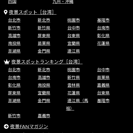
四国
九州・沖縄
夜景スポット［台湾］
台北市
新北市
桃園市
基隆市
新竹市
新竹県
台中市
台南市
高雄市
屏東県
台東県
彰化県
南投県
苗栗県
宜蘭県
花蓮県
澎湖県
金門県
連江県
夜景スポットランキング［台湾］
台北市
新北市
桃園市
台中市
台南市
高雄市
新竹県
苗栗県
彰化県
南投県
雲林県
嘉義県
屏東県
宜蘭県
花蓮県
台東県
澎湖県
金門県
連江県（馬
基隆市
祖）
新竹市
嘉義市
夜景FANマガジン