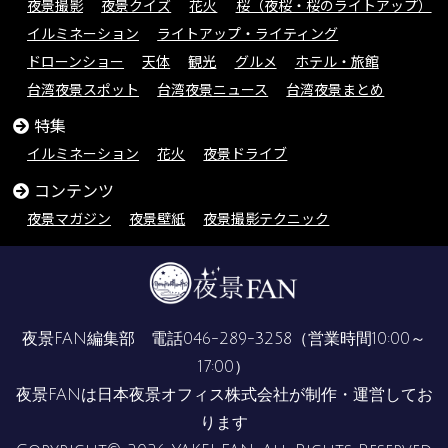
夜景撮影
夜景クイズ
花火
桜（夜桜・桜のライトアップ）
イルミネーション
ライトアップ・ライティング
ドローンショー
天体
観光
グルメ
ホテル・旅館
台湾夜景スポット
台湾夜景ニュース
台湾夜景まとめ
特集
イルミネーション
花火
夜景ドライブ
コンテンツ
夜景マガジン
夜景壁紙
夜景撮影テクニック
夜景FAN編集部 電話
046-289-3258
（営業時間10:00～
17:00）
夜景FANは
日本夜景オフィス株式会社
が制作・運営してお
ります