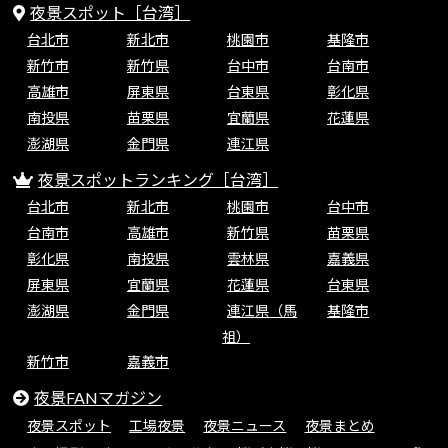
夜景スポット［台湾］
台北市
新北市
桃園市
基隆市
新竹市
新竹県
台中市
台南市
高雄市
屏東県
台東県
彰化県
南投県
苗栗県
宜蘭県
花蓮県
澎湖県
金門県
連江県
夜景スポットランキング［台湾］
台北市
新北市
桃園市
台中市
台南市
高雄市
新竹県
苗栗県
彰化県
南投県
雲林県
嘉義県
屏東県
宜蘭県
花蓮県
台東県
澎湖県
金門県
連江県（馬
基隆市
祖）
新竹市
嘉義市
夜景FANマガジン
夜景スポット
工場夜景
夜景ニュース
夜景まとめ