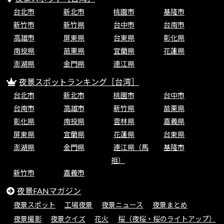
台北市
新北市
桃園市
基隆市
新竹市
新竹県
台中市
台南市
高雄市
屏東県
台東県
彰化県
南投県
苗栗県
宜蘭県
花蓮県
澎湖県
金門県
連江県
夜景スポットランキング［台湾］
台北市
新北市
桃園市
台中市
台南市
高雄市
新竹県
苗栗県
彰化県
南投県
雲林県
嘉義県
屏東県
宜蘭県
花蓮県
台東県
澎湖県
金門県
連江県（馬
基隆市
祖）
新竹市
嘉義市
夜景FANマガジン
夜景スポット
工場夜景
夜景ニュース
夜景まとめ
夜景撮影
夜景クイズ
花火
桜（夜桜・桜のライトアップ）