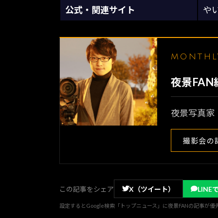
公式・関連サイト
やい
MONTH
夜景FA
夜景写真家
撮影会の
この記事をシェア
X（ツイート）
LINE
設定するとGoogle検索「トップニュース」に夜景FANの記事が