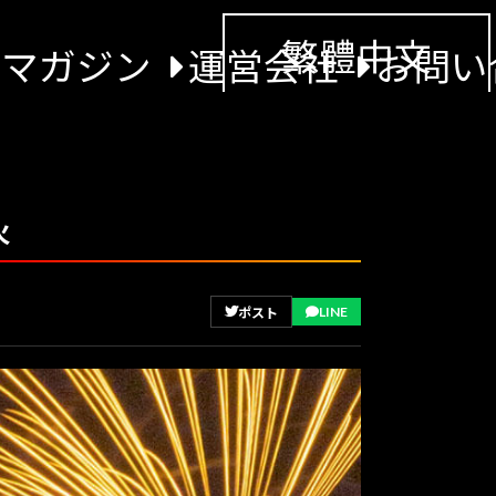
繁體中文
景マガジン
運営会社
お問い
火
LINE
ポスト