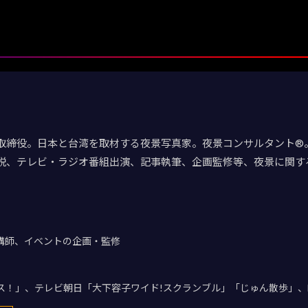
取締役。日本と台湾を取材する夜景写真家。夜景コンサルタント®。
説、テレビ・ラジオ番組出演、記事執筆、企画監修等、夜景に関す
講師、イベントの企画・監修
デス！」、テレビ朝日「大下容子ワイド!スクランブル」「じゅん散歩」、