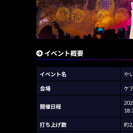
イベント概要
イベント名
や
会場
ケ
20
開催日程
18:
打ち上げ数
約2