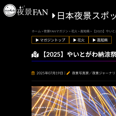
日本夜景スポ
ホーム
>
夜景FANマガジン
>
花火
>
高知県
>
【2025】や
▶ マガジントップ
▶ 花火
▶ 高知県
【2025】やいとがわ納
2025年07月19日
｜
夜景写真家／夜景ジャーナリ