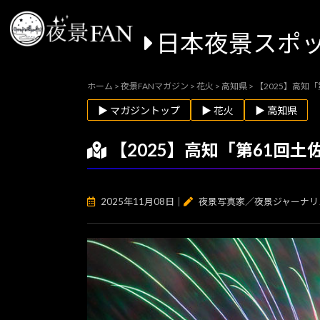
日本夜景スポ
ホーム
>
夜景FANマガジン
>
花火
>
高知県
>
【2025】高知
▶ マガジントップ
▶ 花火
▶ 高知県
【2025】高知「第61回
2025年11月08日
｜
夜景写真家／夜景ジャーナリ