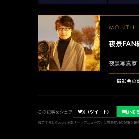
MONTH
夜景FA
夜景写真家
撮影会の
この記事をシェア
X（ツイート）
LINE
設定するとGoogle検索「トップニュース」に夜景FANの記事が