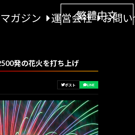
繁體中文
景マガジン
運営会社
お問い
2500発の花火を打ち上げ
LINE
ポスト