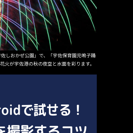
「宇佐しおかぜ公園」で、「宇佐保育園児鳴子踊
の花火が宇佐港の秋の夜空と水面を彩ります。