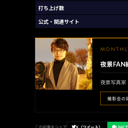
打ち上げ数
公式・関連サイト
MONTH
夜景FA
夜景写真家
撮影会の
この記事をシェア
X（ツイート）
LINE