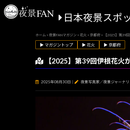
日本夜景スポ
ホーム
>
夜景FANマガジン
>
花火
>
京都府
>
【2025】第3
▶ マガジントップ
▶ 花火
▶ 京都府
【2025】第39回伊根花
2025年08月30日
｜
夜景写真家／夜景ジャーナリ