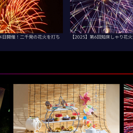
が本日開催！二千発の花火を打ち
【2025】第6回知床しゃり花