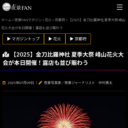
ホーム
>
夜景FANマガジン
>
花火
>
京都府
>
【2025】金刀比羅神社 夏季大祭 峰山
花火大会が本日開催！露店も並び賑わう
▶ マガジントップ
▶ 花火
▶ 京都府
【2025】金刀比羅神社 夏季大祭 峰山花火大
会が本日開催！露店も並び賑わう
2025年07月09日
｜
夜景写真家／夜景ジャーナリスト 中村勇太