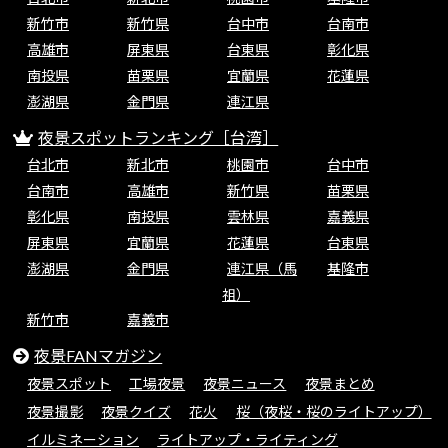
新竹市
新竹県
台中市
台南市
高雄市
屏東県
台東県
彰化県
南投県
苗栗県
宜蘭県
花蓮県
澎湖県
金門県
連江県
夜景スポットランキング［台湾］
台北市
新北市
桃園市
台中市
台南市
高雄市
新竹県
苗栗県
彰化県
南投県
雲林県
嘉義県
屏東県
宜蘭県
花蓮県
台東県
澎湖県
金門県
連江県（馬
基隆市
祖）
新竹市
嘉義市
夜景FANマガジン
夜景スポット
工場夜景
夜景ニュース
夜景まとめ
夜景撮影
夜景クイズ
花火
桜（夜桜・桜のライトアップ）
イルミネーション
ライトアップ・ライティング