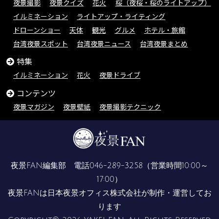
夜景撮影
夜景クイズ
花火
桜（夜桜・桜のライトアップ）
イルミネーション
ライトアップ・ライティング
ドローンショー
天体
観光
グルメ
ホテル・旅館
台湾夜景スポット
台湾夜景ニュース
台湾夜景まとめ
特集
イルミネーション
花火
夜景ドライブ
コンテンツ
夜景マガジン
夜景壁紙
夜景撮影テクニック
夜景FAN編集部 電話
046-289-3258
（営業時間10:00～
17:00）
夜景FANは
日本夜景オフィス株式会社
が制作・運営してお
ります