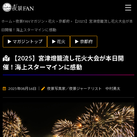
ホーム
>
夜景FANマガジン
>
花火
>
京都府
>
【2025】宮津燈籠流し花火大会が本
日開催！海上スターマインに感動
▶ マガジントップ
▶ 花火
▶ 京都府
【2025】宮津燈籠流し花火大会が本日開
催！海上スターマインに感動
2025年08月16日
｜
夜景写真家／夜景ジャーナリスト 中村勇太