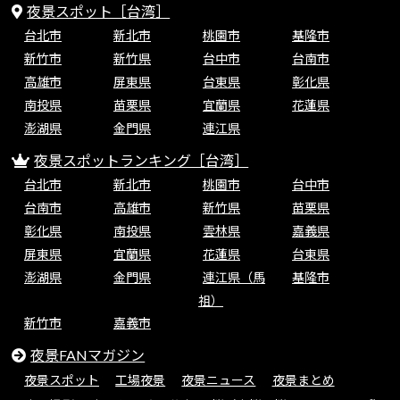
夜景スポット［台湾］
台北市
新北市
桃園市
基隆市
新竹市
新竹県
台中市
台南市
高雄市
屏東県
台東県
彰化県
南投県
苗栗県
宜蘭県
花蓮県
澎湖県
金門県
連江県
夜景スポットランキング［台湾］
台北市
新北市
桃園市
台中市
台南市
高雄市
新竹県
苗栗県
彰化県
南投県
雲林県
嘉義県
屏東県
宜蘭県
花蓮県
台東県
澎湖県
金門県
連江県（馬
基隆市
祖）
新竹市
嘉義市
夜景FANマガジン
夜景スポット
工場夜景
夜景ニュース
夜景まとめ