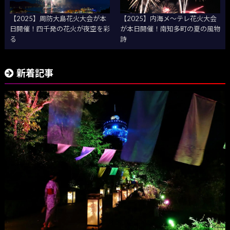
【2025】周防大島花火大会が本
【2025】内海メ～テレ花火大会
日開催！四千発の花火が夜空を彩
が本日開催！南知多町の夏の風物
る
詩
新着記事