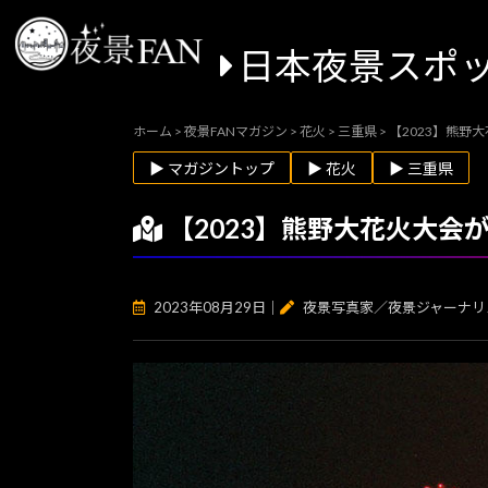
日本夜景スポ
ホーム
>
夜景FANマガジン
>
花火
>
三重県
>
【2023】熊野
▶ マガジントップ
▶ 花火
▶ 三重県
【2023】熊野大花火大会
2023年08月29日
｜
夜景写真家／夜景ジャーナリ