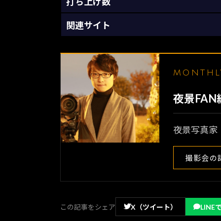
打ち上げ数
関連サイト
MONTH
夜景FA
夜景写真家
撮影会の
この記事をシェア
X（ツイート）
LINE