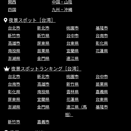
関西
中国・山陰
四国
九州・沖縄
夜景スポット［台湾］
台北市
新北市
桃園市
基隆市
新竹市
新竹県
台中市
台南市
高雄市
屏東県
台東県
彰化県
南投県
苗栗県
宜蘭県
花蓮県
澎湖県
金門県
連江県
夜景スポットランキング［台湾］
台北市
新北市
桃園市
台中市
台南市
高雄市
新竹県
苗栗県
彰化県
南投県
雲林県
嘉義県
屏東県
宜蘭県
花蓮県
台東県
澎湖県
金門県
連江県（馬
基隆市
祖）
新竹市
嘉義市