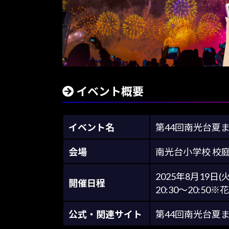
イベント概要
イベント名
第44回南光台夏
会場
南光台小学校 校
2025年8月19日(火
開催日程
20:30～20:5
公式・関連サイト
第44回南光台夏