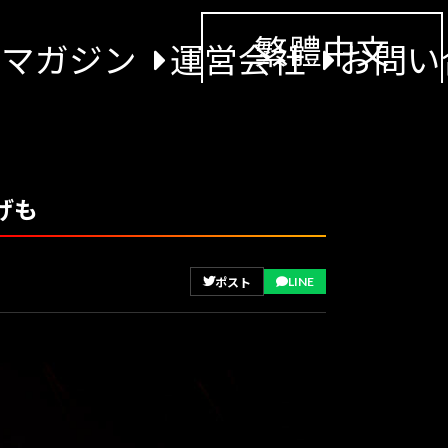
繁體中文
景マガジン
運営会社
お問い
げも
LINE
ポスト