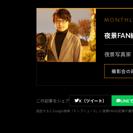
MONTH
夜景FA
夜景写真家
撮影会の
この記事をシェア
X（ツイート）
LINE
設定するとGoogle検索「トップニュース」に夜景FANの記事が