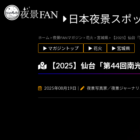
日本夜景スポ
ホーム
>
夜景FANマガジン
>
花火
>
宮城県
>
【2025】仙台
▶ マガジントップ
▶ 花火
▶ 宮城県
【2025】仙台「第44回
2025年08月19日
｜
夜景写真家／夜景ジャーナリ