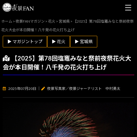
ホーム
>
夜景FANマガジン
>
花火
>
宮城県
>
【2025】第78回塩竈みなと祭前夜祭
花火大会が本日開催！八千発の花火打ち上げ
▶ マガジントップ
▶ 花火
▶ 宮城県
【2025】第78回塩竈みなと祭前夜祭花火大
会が本日開催！八千発の花火打ち上げ
2025年07月20日
｜
夜景写真家／夜景ジャーナリスト 中村勇太