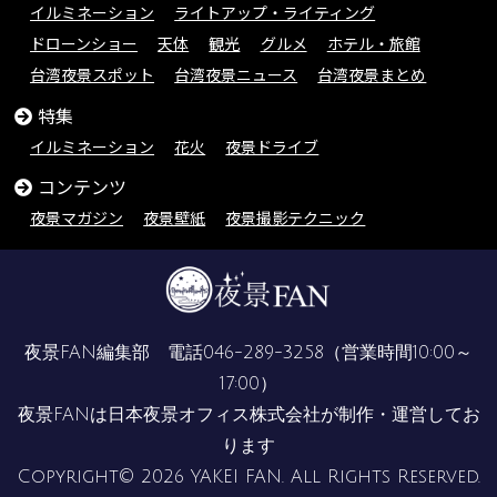
イルミネーション
ライトアップ・ライティング
ドローンショー
天体
観光
グルメ
ホテル・旅館
台湾夜景スポット
台湾夜景ニュース
台湾夜景まとめ
特集
イルミネーション
花火
夜景ドライブ
コンテンツ
夜景マガジン
夜景壁紙
夜景撮影テクニック
夜景FAN編集部 電話
046-289-3258
（営業時間10:00～
17:00）
夜景FANは
日本夜景オフィス株式会社
が制作・運営してお
ります
Copyright© 2026 YAKEI FAN. All Rights Reserved.