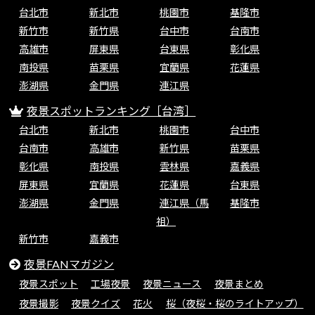
台北市
新北市
桃園市
基隆市
新竹市
新竹県
台中市
台南市
高雄市
屏東県
台東県
彰化県
南投県
苗栗県
宜蘭県
花蓮県
澎湖県
金門県
連江県
夜景スポットランキング［台湾］
台北市
新北市
桃園市
台中市
台南市
高雄市
新竹県
苗栗県
彰化県
南投県
雲林県
嘉義県
屏東県
宜蘭県
花蓮県
台東県
澎湖県
金門県
連江県（馬
基隆市
祖）
新竹市
嘉義市
夜景FANマガジン
夜景スポット
工場夜景
夜景ニュース
夜景まとめ
夜景撮影
夜景クイズ
花火
桜（夜桜・桜のライトアップ）