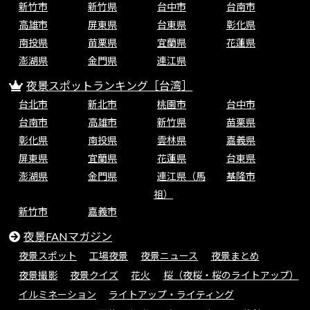
新竹市
新竹県
台中市
台南市
高雄市
屏東県
台東県
彰化県
南投県
苗栗県
宜蘭県
花蓮県
澎湖県
金門県
連江県
夜景スポットランキング［台湾］
台北市
新北市
桃園市
台中市
台南市
高雄市
新竹県
苗栗県
彰化県
南投県
雲林県
嘉義県
屏東県
宜蘭県
花蓮県
台東県
澎湖県
金門県
連江県（馬
基隆市
祖）
新竹市
嘉義市
夜景FANマガジン
夜景スポット
工場夜景
夜景ニュース
夜景まとめ
夜景撮影
夜景クイズ
花火
桜（夜桜・桜のライトアップ）
イルミネーション
ライトアップ・ライティング