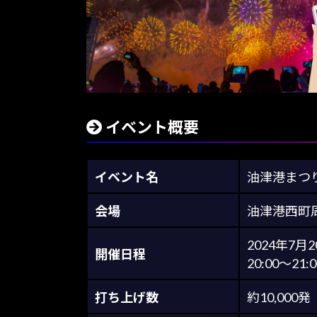
イベント概要
イベント名
油津港まつり
会場
油津港西町
2024年7月2
開催日程
20:00～21:0
打ち上げ数
約10,000発