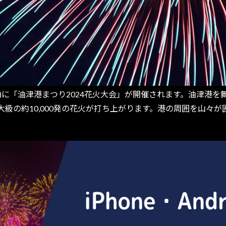
土)に「油津港まつり2024花火大会」が開催されます。油津港
級の約10,000発の花火が打ち上がります。港の周囲を山々