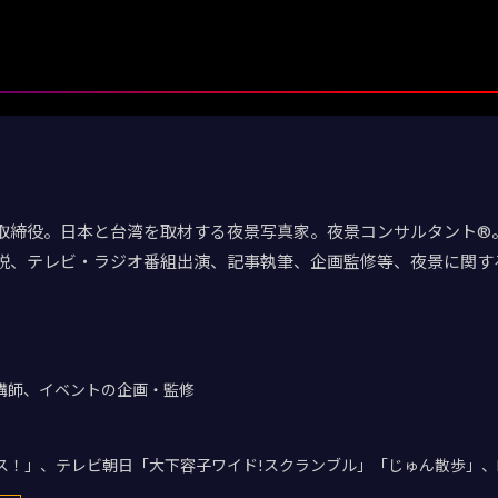
取締役。日本と台湾を取材する夜景写真家。夜景コンサルタント®。
説、テレビ・ラジオ番組出演、記事執筆、企画監修等、夜景に関す
講師、イベントの企画・監修
デス！」、テレビ朝日「大下容子ワイド!スクランブル」「じゅん散歩」、