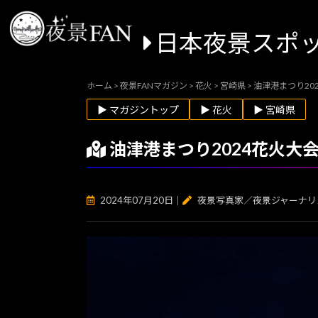
日本夜景スポ
ホーム
>
夜景FANマガジン
>
花火
>
宮崎県
>
油津港まつり20
▶ マガジントップ
▶ 花火
▶ 宮崎県
油津港まつり2024花火大
2024年07月20日
｜
夜景写真家／夜景ジャーナリ