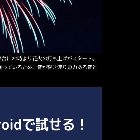
を舞台に20時より花火の打ち上げがスタート。
が囲っているため、音が響き渡り迫力ある音と