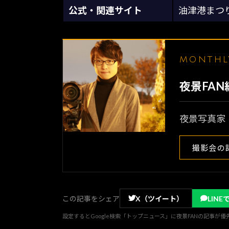
公式・関連サイト
油津港まつ
MONTH
夜景FA
夜景写真家
撮影会の
この記事をシェア
X（ツイート）
LINE
設定するとGoogle検索「トップニュース」に夜景FANの記事が