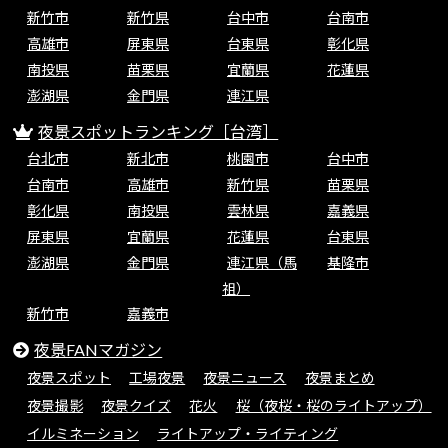
新竹市
新竹県
台中市
台南市
高雄市
屏東県
台東県
彰化県
南投県
苗栗県
宜蘭県
花蓮県
澎湖県
金門県
連江県
夜景スポットランキング［台湾］
台北市
新北市
桃園市
台中市
台南市
高雄市
新竹県
苗栗県
彰化県
南投県
雲林県
嘉義県
屏東県
宜蘭県
花蓮県
台東県
澎湖県
金門県
連江県（馬
基隆市
祖）
新竹市
嘉義市
夜景FANマガジン
夜景スポット
工場夜景
夜景ニュース
夜景まとめ
夜景撮影
夜景クイズ
花火
桜（夜桜・桜のライトアップ）
イルミネーション
ライトアップ・ライティング