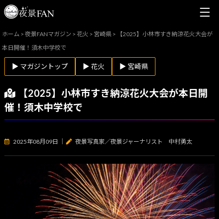
ホーム
>
夜景FANマガジン
>
花火
>
宮崎県
>
【2025】小林市すき納涼花火大会が
本日開催！須木中学校で
▶ マガジントップ
▶ 花火
▶ 宮崎県
【2025】小林市すき納涼花火大会が本日開
催！須木中学校で
2025年08月09日
｜
夜景写真家／夜景ジャーナリスト 中村勇太