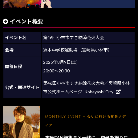
イベント概要
イベント名
第46回小林市すき納涼花火大会
会場
須木中学校運動場（宮崎県小林市）
2025年8月9日(土)
開催日程
20:00～20:30
第46回小林市すき納涼花火大会／宮崎県小林
公式・関連サイト
市公式ホームページ -Kobayashi City-
MONTHLY EVENT — 会いに行ける夜景メデ
ィア
夜景FAN編集長と一緒に、夜景を撮りに