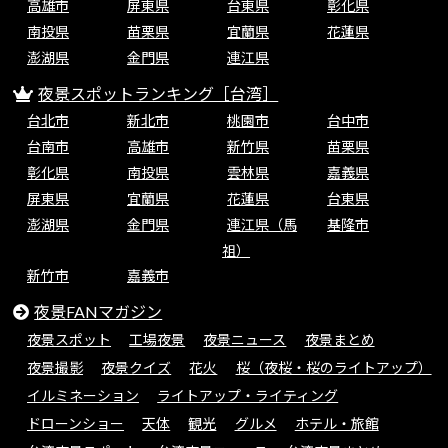
高雄市
屏東県
台東県
彰化県
南投県
苗栗県
宜蘭県
花蓮県
澎湖県
金門県
連江県
夜景スポットランキング［台湾］
台北市
新北市
桃園市
台中市
台南市
高雄市
新竹県
苗栗県
彰化県
南投県
雲林県
嘉義県
屏東県
宜蘭県
花蓮県
台東県
澎湖県
金門県
連江県（馬
基隆市
祖）
新竹市
嘉義市
夜景FANマガジン
夜景スポット
工場夜景
夜景ニュース
夜景まとめ
夜景撮影
夜景クイズ
花火
桜（夜桜・桜のライトアップ）
イルミネーション
ライトアップ・ライティング
ドローンショー
天体
観光
グルメ
ホテル・旅館