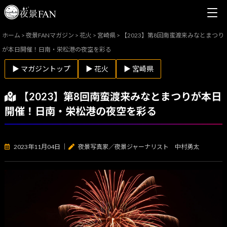
ホーム
>
夜景FANマガジン
>
花火
>
宮崎県
>
【2023】第8回南蛮渡来みなとまつり
が本日開催！日南・栄松港の夜空を彩る
▶ マガジントップ
▶ 花火
▶ 宮崎県
【2023】第8回南蛮渡来みなとまつりが本日
開催！日南・栄松港の夜空を彩る
2023年11月04日
｜
夜景写真家／夜景ジャーナリスト 中村勇太