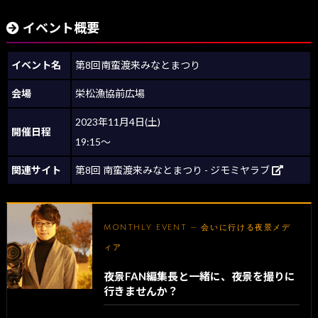
イベント概要
イベント名
第8回南蛮渡来みなとまつり
会場
栄松漁協前広場
2023年11月4日(土)
開催日程
19:15～
関連サイト
第8回 南蛮渡来みなとまつり - ジモミヤラブ
MONTHLY EVENT — 会いに行ける夜景メデ
ィア
夜景FAN編集長と一緒に、夜景を撮りに
行きませんか？