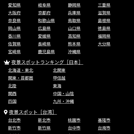
愛知県
岐阜県
静岡県
三重県
大阪府
京都府
兵庫県
滋賀県
奈良県
和歌山県
鳥取県
島根県
岡山県
広島県
山口県
徳島県
香川県
愛媛県
高知県
福岡県
佐賀県
長崎県
熊本県
大分県
宮崎県
鹿児島県
沖縄県
夜景スポットランキング［日本］
北海道・東北
北関東
関東・首都圏
甲信越
北陸
東海
関西
中国・山陰
四国
九州・沖縄
夜景スポット［台湾］
台北市
新北市
桃園市
基隆市
新竹市
新竹県
台中市
台南市