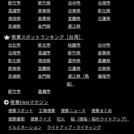
新竹市
新竹県
台中市
台南市
高雄市
屏東県
台東県
彰化県
南投県
苗栗県
宜蘭県
花蓮県
澎湖県
金門県
連江県
夜景スポットランキング［台湾］
台北市
新北市
桃園市
台中市
台南市
高雄市
新竹県
苗栗県
彰化県
南投県
雲林県
嘉義県
屏東県
宜蘭県
花蓮県
台東県
澎湖県
金門県
連江県（馬
基隆市
祖）
新竹市
嘉義市
夜景FANマガジン
夜景スポット
工場夜景
夜景ニュース
夜景まとめ
夜景撮影
夜景クイズ
花火
桜（夜桜・桜のライトアップ）
イルミネーション
ライトアップ・ライティング