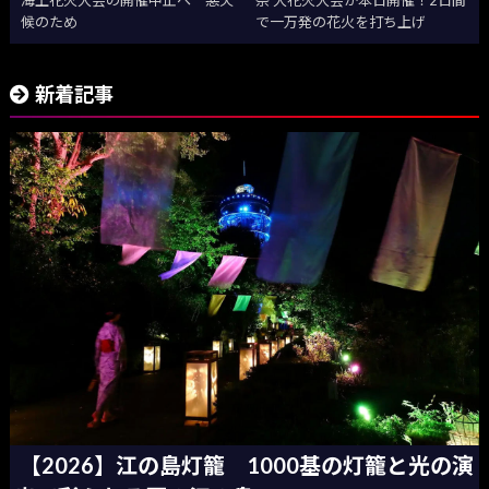
海上花火大会の開催中止へ 悪天
祭 大花火大会が本日開催！2日間
候のため
で一万発の花火を打ち上げ
新着記事
【2026】江の島灯籠 1000基の灯籠と光の演