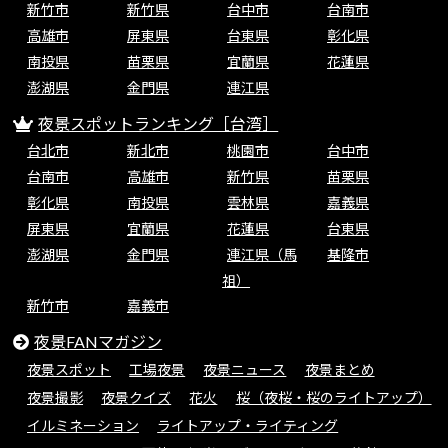
新竹市
新竹県
台中市
台南市
高雄市
屏東県
台東県
彰化県
南投県
苗栗県
宜蘭県
花蓮県
澎湖県
金門県
連江県
夜景スポットランキング［台湾］
台北市
新北市
桃園市
台中市
台南市
高雄市
新竹県
苗栗県
彰化県
南投県
雲林県
嘉義県
屏東県
宜蘭県
花蓮県
台東県
澎湖県
金門県
連江県（馬
基隆市
祖）
新竹市
嘉義市
夜景FANマガジン
夜景スポット
工場夜景
夜景ニュース
夜景まとめ
夜景撮影
夜景クイズ
花火
桜（夜桜・桜のライトアップ）
イルミネーション
ライトアップ・ライティング