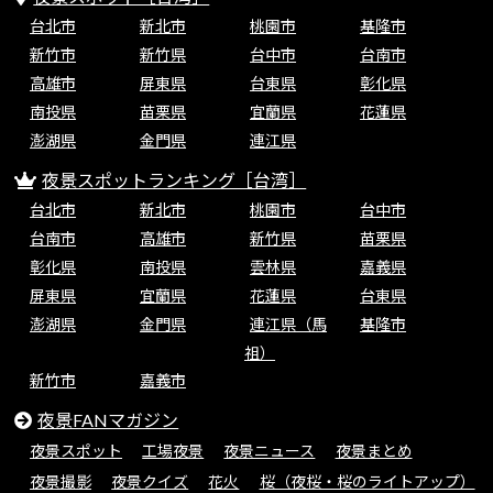
台北市
新北市
桃園市
基隆市
新竹市
新竹県
台中市
台南市
高雄市
屏東県
台東県
彰化県
南投県
苗栗県
宜蘭県
花蓮県
澎湖県
金門県
連江県
夜景スポットランキング［台湾］
台北市
新北市
桃園市
台中市
台南市
高雄市
新竹県
苗栗県
彰化県
南投県
雲林県
嘉義県
屏東県
宜蘭県
花蓮県
台東県
澎湖県
金門県
連江県（馬
基隆市
祖）
新竹市
嘉義市
夜景FANマガジン
夜景スポット
工場夜景
夜景ニュース
夜景まとめ
夜景撮影
夜景クイズ
花火
桜（夜桜・桜のライトアップ）