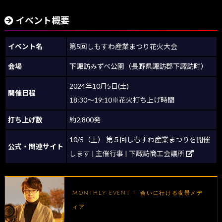
イベント概要
イベント名
第5回しもすわ産業まつり花火大会
会場
下諏訪みずべ公園（長野県諏訪郡下諏訪町）
2024年10月5日(土)
開催日程
18:30～19:10※花火打ち上げ時間
打ち上げ数
約2,800発
10/5（土） 第５回しもすわ産業まつりを開催
公式・関連サイト
します | 主催行事 | 下諏訪商工会議所
MONTHLY EVENT — 会いに行ける夜景メデ
ィア