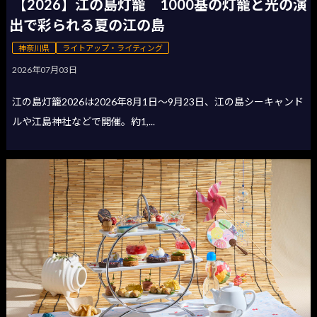
【2026】江の島灯籠 1000基の灯籠と光の演
出で彩られる夏の江の島
神奈川県
ライトアップ・ライティング
2026年07月03日
江の島灯籠2026は2026年8月1日〜9月23日、江の島シーキャンド
ルや江島神社などで開催。約1,...