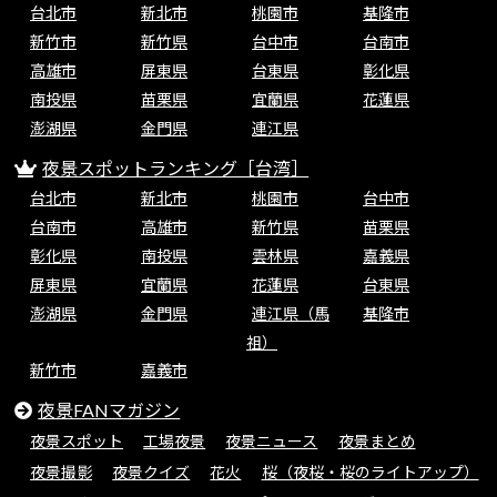
台北市
新北市
桃園市
基隆市
新竹市
新竹県
台中市
台南市
高雄市
屏東県
台東県
彰化県
南投県
苗栗県
宜蘭県
花蓮県
澎湖県
金門県
連江県
夜景スポットランキング［台湾］
台北市
新北市
桃園市
台中市
台南市
高雄市
新竹県
苗栗県
彰化県
南投県
雲林県
嘉義県
屏東県
宜蘭県
花蓮県
台東県
澎湖県
金門県
連江県（馬
基隆市
祖）
新竹市
嘉義市
夜景FANマガジン
夜景スポット
工場夜景
夜景ニュース
夜景まとめ
夜景撮影
夜景クイズ
花火
桜（夜桜・桜のライトアップ）