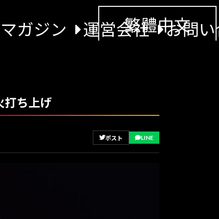
繁體中文
景マガジン
運営会社
お問い
火打ち上げ
LINE
ポスト