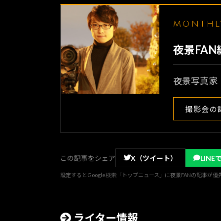
MONTH
夜景FA
夜景写真家
撮影会の
この記事をシェア
X（ツイート）
LINE
設定するとGoogle検索「トップニュース」に夜景FANの記事が
ライター情報