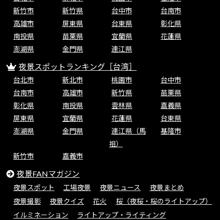
新竹市
新竹県
台中市
台南市
高雄市
屏東県
台東県
彰化県
南投県
苗栗県
宜蘭県
花蓮県
澎湖県
金門県
連江県
夜景スポットランキング［台湾］
台北市
新北市
桃園市
台中市
台南市
高雄市
新竹県
苗栗県
彰化県
南投県
雲林県
嘉義県
屏東県
宜蘭県
花蓮県
台東県
澎湖県
金門県
連江県（馬
基隆市
祖）
新竹市
嘉義市
夜景FANマガジン
夜景スポット
工場夜景
夜景ニュース
夜景まとめ
夜景撮影
夜景クイズ
花火
桜（夜桜・桜のライトアップ）
イルミネーション
ライトアップ・ライティング