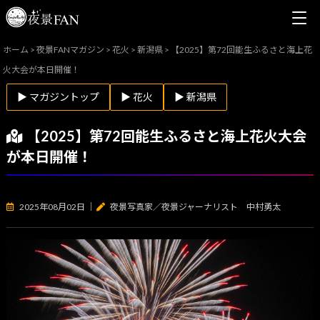
ホーム
>
夜景FANマガジン
>
花火
>
新潟県
>
【2025】第72回能生ふるさと海上花
火大会が本日開催！
▶ マガジントップ
▶ 花火
▶ 新潟県
【2025】第72回能生ふるさと海上花火大会
が本日開催！
2025年08月02日
｜
夜景写真家／夜景ジャーナリスト 中村勇太