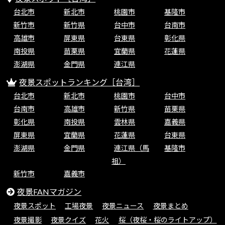
台北市
新北市
桃園市
基隆市
新竹市
新竹県
台中市
台南市
高雄市
屏東県
台東県
彰化県
南投県
苗栗県
宜蘭県
花蓮県
澎湖県
金門県
連江県
夜景スポットランキング［台湾］
台北市
新北市
桃園市
台中市
台南市
高雄市
新竹県
苗栗県
彰化県
南投県
雲林県
嘉義県
屏東県
宜蘭県
花蓮県
台東県
澎湖県
金門県
連江県（馬
基隆市
祖）
新竹市
嘉義市
夜景FANマガジン
夜景スポット
工場夜景
夜景ニュース
夜景まとめ
夜景撮影
夜景クイズ
花火
桜（夜桜・桜のライトアップ）