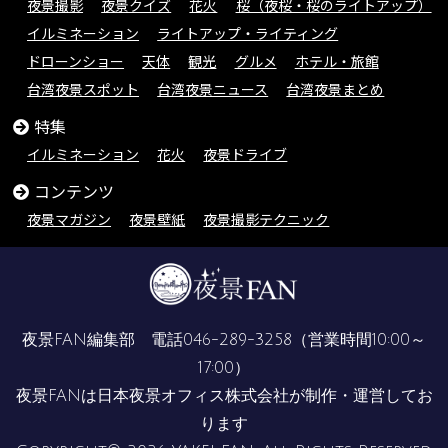
夜景撮影
夜景クイズ
花火
桜（夜桜・桜のライトアップ）
イルミネーション
ライトアップ・ライティング
ドローンショー
天体
観光
グルメ
ホテル・旅館
台湾夜景スポット
台湾夜景ニュース
台湾夜景まとめ
特集
イルミネーション
花火
夜景ドライブ
コンテンツ
夜景マガジン
夜景壁紙
夜景撮影テクニック
夜景FAN編集部 電話
046-289-3258
（営業時間10:00～
17:00）
夜景FANは
日本夜景オフィス株式会社
が制作・運営してお
ります