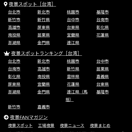
夜景スポット［台湾］
台北市
新北市
桃園市
基隆市
新竹市
新竹県
台中市
台南市
高雄市
屏東県
台東県
彰化県
南投県
苗栗県
宜蘭県
花蓮県
澎湖県
金門県
連江県
夜景スポットランキング［台湾］
台北市
新北市
桃園市
台中市
台南市
高雄市
新竹県
苗栗県
彰化県
南投県
雲林県
嘉義県
屏東県
宜蘭県
花蓮県
台東県
澎湖県
金門県
連江県（馬
基隆市
祖）
新竹市
嘉義市
夜景FANマガジン
夜景スポット
工場夜景
夜景ニュース
夜景まとめ