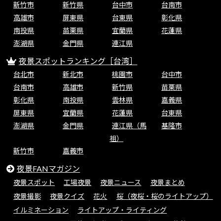
新竹市
新竹県
台中市
台南市
高雄市
屏東県
台東県
彰化県
南投県
苗栗県
宜蘭県
花蓮県
澎湖県
金門県
連江県
夜景スポットランキング［台湾］
台北市
新北市
桃園市
台中市
台南市
高雄市
新竹県
苗栗県
彰化県
南投県
雲林県
嘉義県
屏東県
宜蘭県
花蓮県
台東県
澎湖県
金門県
連江県（馬
基隆市
祖）
新竹市
嘉義市
夜景FANマガジン
夜景スポット
工場夜景
夜景ニュース
夜景まとめ
夜景撮影
夜景クイズ
花火
桜（夜桜・桜のライトアップ）
イルミネーション
ライトアップ・ライティング