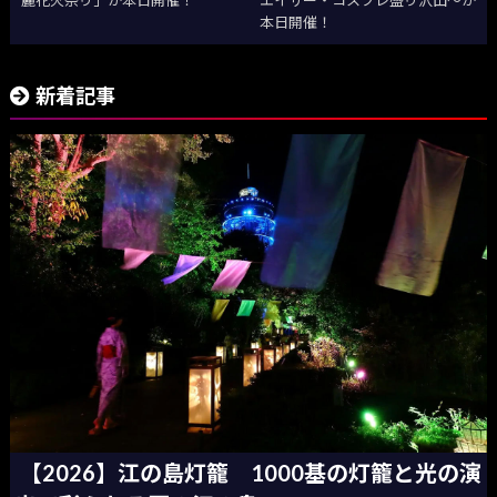
麗花火祭り」が本日開催！
エイサー・コスプレ盛り沢山～が
本日開催！
新着記事
【2026】江の島灯籠 1000基の灯籠と光の演