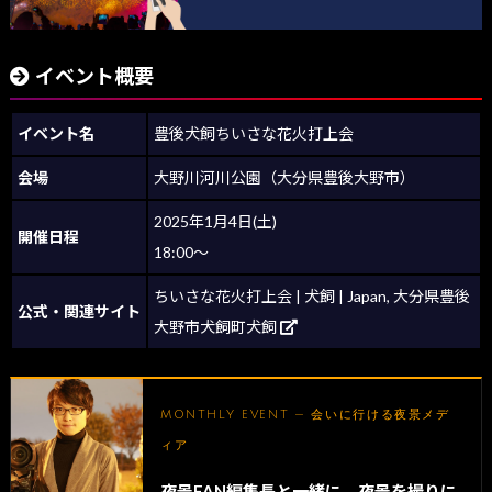
イベント概要
イベント名
豊後犬飼ちいさな花火打上会
会場
大野川河川公園（大分県豊後大野市）
2025年1月4日(土)
開催日程
18:00～
ちいさな花火打上会 | 犬飼 | Japan, 大分県豊後
公式・関連サイト
大野市犬飼町犬飼
MONTHLY EVENT — 会いに行ける夜景メデ
ィア
夜景FAN編集長と一緒に、夜景を撮りに