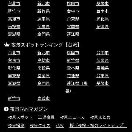
台北市
新北市
桃園市
基隆市
新竹市
新竹県
台中市
台南市
高雄市
屏東県
台東県
彰化県
南投県
苗栗県
宜蘭県
花蓮県
澎湖県
金門県
連江県
夜景スポットランキング［台湾］
台北市
新北市
桃園市
台中市
台南市
高雄市
新竹県
苗栗県
彰化県
南投県
雲林県
嘉義県
屏東県
宜蘭県
花蓮県
台東県
澎湖県
金門県
連江県（馬
基隆市
祖）
新竹市
嘉義市
夜景FANマガジン
夜景スポット
工場夜景
夜景ニュース
夜景まとめ
夜景撮影
夜景クイズ
花火
桜（夜桜・桜のライトアップ）