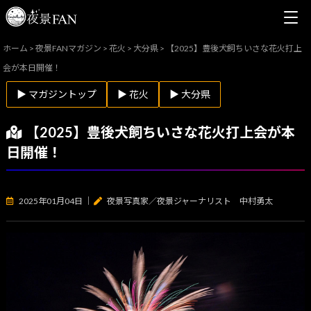
ホーム
>
夜景FANマガジン
>
花火
>
大分県
>
【2025】豊後犬飼ちいさな花火打上
会が本日開催！
▶ マガジントップ
▶ 花火
▶ 大分県
【2025】豊後犬飼ちいさな花火打上会が本
日開催！
2025年01月04日
｜
夜景写真家／夜景ジャーナリスト 中村勇太