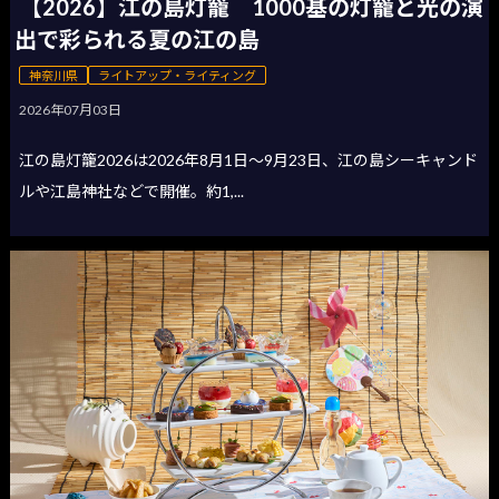
【2026】江の島灯籠 1000基の灯籠と光の演
出で彩られる夏の江の島
神奈川県
ライトアップ・ライティング
2026年07月03日
江の島灯籠2026は2026年8月1日〜9月23日、江の島シーキャンド
ルや江島神社などで開催。約1,...