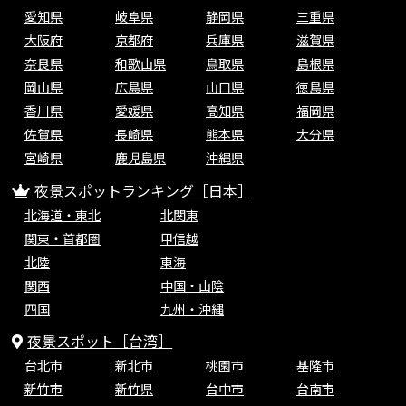
愛知県
岐阜県
静岡県
三重県
大阪府
京都府
兵庫県
滋賀県
奈良県
和歌山県
鳥取県
島根県
岡山県
広島県
山口県
徳島県
香川県
愛媛県
高知県
福岡県
佐賀県
長崎県
熊本県
大分県
宮崎県
鹿児島県
沖縄県
夜景スポットランキング［日本］
北海道・東北
北関東
関東・首都圏
甲信越
北陸
東海
関西
中国・山陰
四国
九州・沖縄
夜景スポット［台湾］
台北市
新北市
桃園市
基隆市
新竹市
新竹県
台中市
台南市