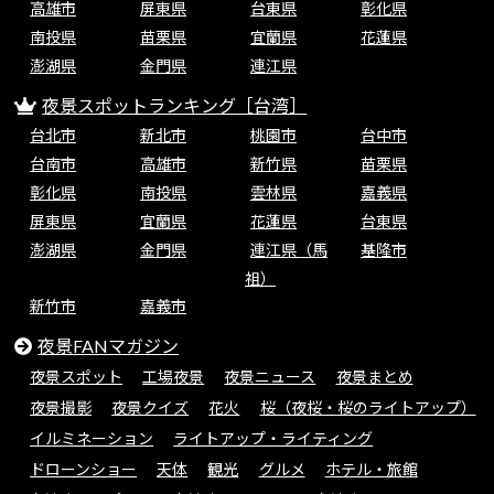
高雄市
屏東県
台東県
彰化県
南投県
苗栗県
宜蘭県
花蓮県
澎湖県
金門県
連江県
夜景スポットランキング［台湾］
台北市
新北市
桃園市
台中市
台南市
高雄市
新竹県
苗栗県
彰化県
南投県
雲林県
嘉義県
屏東県
宜蘭県
花蓮県
台東県
澎湖県
金門県
連江県（馬
基隆市
祖）
新竹市
嘉義市
夜景FANマガジン
夜景スポット
工場夜景
夜景ニュース
夜景まとめ
夜景撮影
夜景クイズ
花火
桜（夜桜・桜のライトアップ）
イルミネーション
ライトアップ・ライティング
ドローンショー
天体
観光
グルメ
ホテル・旅館