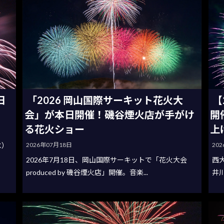
日
「2026 岡山国際サーキット花火大
【
会」が本日開催！磯谷煙火店が手がけ
開
る花火ショー
上
2026年07月18日
20
水）
.
2026年7月18日、岡山国際サーキットで「花火大会
西
produced by 磯谷煙火店」開催。音楽...
井