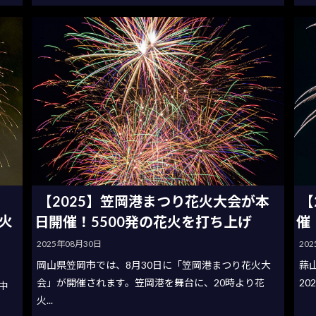
」
【2025】笠岡港まつり花火大会が本
【
火
日開催！5500発の花火を打ち上げ
催
2025年08月30日
20
岡山県笠岡市では、8月30日に「笠岡港まつり花火大
蒜
会」が開催されます。笠岡港を舞台に、20時より花
20
中
火...