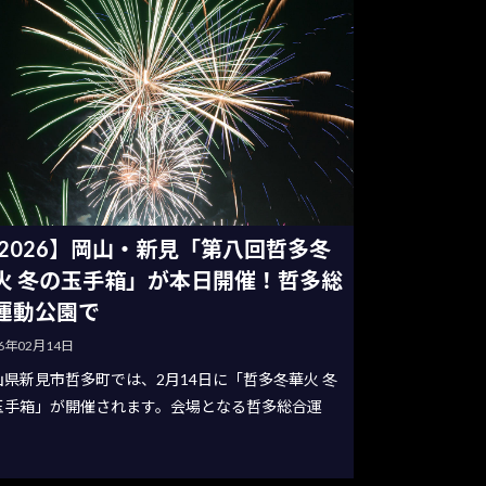
2026】岡山・新見「第八回哲多冬
火 冬の玉手箱」が本日開催！哲多総
運動公園で
26年02月14日
山県新見市哲多町では、2月14日に「哲多冬華火 冬
玉手箱」が開催されます。会場となる哲多総合運