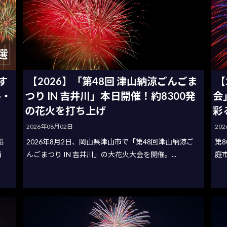
す
【2026】「第48回 津山納涼ごんごま
【
島・
つり IN 吉井川」本日開催！約8300発
会
の花火を打ち上げ
彩
2026年08月02日
20
紹
2026年8月2日、岡山県津山市で「第48回津山納涼ご
第8
清
んごまつり IN 吉井川」の大花火大会を開催。...
庭