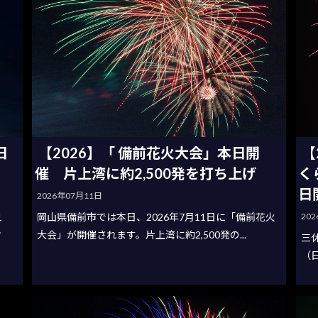
【2026】「 備前花火大会」本日開
【
日
催 片上湾に約2,500発を打ち上げ
く
日
2026年07月11日
20
岡山県備前市では本日、2026年7月11日に「備前花火
1
大会」が開催されます。片上湾に約2,500発の...
オ
三休
（