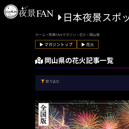
日本夜景スポ
ホーム
>
夜景FANマガジン
>
花火
>
岡山県
▶ マガジントップ
▶ 花火
岡山県の花火記事一覧
絞り込む