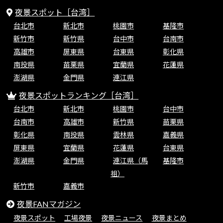
夜景スポット［台湾］
台北市
新北市
桃園市
基隆市
新竹市
新竹県
台中市
台南市
高雄市
屏東県
台東県
彰化県
南投県
苗栗県
宜蘭県
花蓮県
澎湖県
金門県
連江県
夜景スポットランキング［台湾］
台北市
新北市
桃園市
台中市
台南市
高雄市
新竹県
苗栗県
彰化県
南投県
雲林県
嘉義県
屏東県
宜蘭県
花蓮県
台東県
澎湖県
金門県
連江県（馬
基隆市
祖）
新竹市
嘉義市
夜景FANマガジン
夜景スポット
工場夜景
夜景ニュース
夜景まとめ