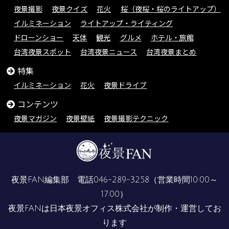
夜景撮影
夜景クイズ
花火
桜（夜桜・桜のライトアップ）
イルミネーション
ライトアップ・ライティング
ドローンショー
天体
観光
グルメ
ホテル・旅館
台湾夜景スポット
台湾夜景ニュース
台湾夜景まとめ
特集
イルミネーション
花火
夜景ドライブ
コンテンツ
夜景マガジン
夜景壁紙
夜景撮影テクニック
夜景FAN編集部 電話
046-289-3258
（営業時間10:00～
17:00）
夜景FANは
日本夜景オフィス株式会社
が制作・運営してお
ります