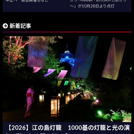
中止へ 振替開催もなし
かり～HANA・BIYORI×竹あかり
～」が10月28日より点灯
新着記事
【2026】江の島灯籠 1000基の灯籠と光の演