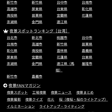
新竹市
新竹県
台中市
台南市
高雄市
屏東県
台東県
彰化県
南投県
苗栗県
宜蘭県
花蓮県
澎湖県
金門県
連江県
夜景スポットランキング［台湾］
台北市
新北市
桃園市
台中市
台南市
高雄市
新竹県
苗栗県
彰化県
南投県
雲林県
嘉義県
屏東県
宜蘭県
花蓮県
台東県
澎湖県
金門県
連江県（馬
基隆市
祖）
新竹市
嘉義市
夜景FANマガジン
夜景スポット
工場夜景
夜景ニュース
夜景まとめ
夜景撮影
夜景クイズ
花火
桜（夜桜・桜のライトアップ）
イルミネーション
ライトアップ・ライティング