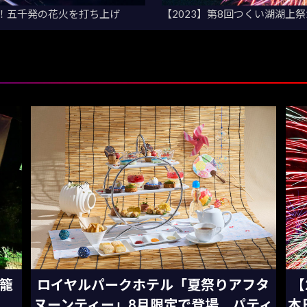
催！五千発の花火を打ち上げ
【2023】第8回つくい湖湖上
灯籠
ロイヤルパークホテル「夏祭りアフタ
【
ヌーンティー」8月限定で登場 パティ
本