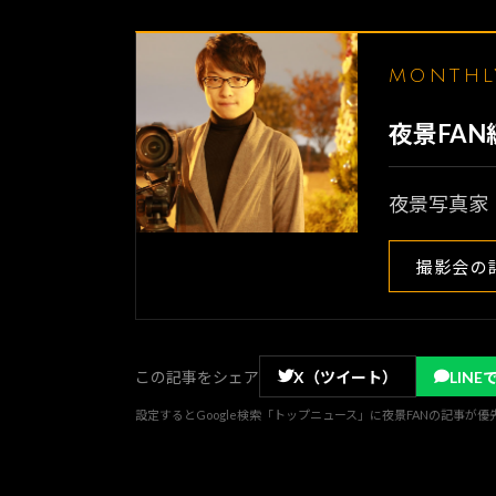
MONTH
夜景FA
夜景写真家
撮影会の
この記事をシェア
X（ツイート）
LINE
設定するとGoogle検索「トップニュース」に夜景FANの記事が