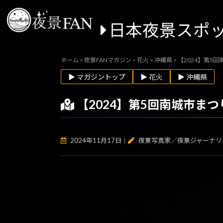
日本夜景スポ
ホーム
>
夜景FANマガジン
>
花火
>
沖縄県
>
【2024】第5
▶ マガジントップ
▶ 花火
▶ 沖縄県
【2024】第5回南城市ま
2024年11月17日
｜
夜景写真家／夜景ジャーナリ