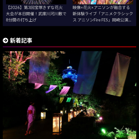
【2026】第3回宝塚きずな花火
映像×花火×アニソンが融合する
大会が本日開催！武庫川河川敷で
新体験ライブ「アニメクラシック
8分間の打ち上げ
ス アニソンFire FES」岡崎公演開
催
新着記事