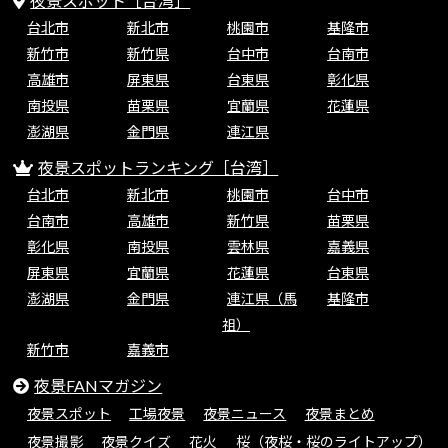
夜景スポット［台湾］
台北市
新北市
桃園市
基隆市
新竹市
新竹県
台中市
台南市
高雄市
屏東県
台東県
彰化県
南投県
苗栗県
宜蘭県
花蓮県
澎湖県
金門県
連江県
夜景スポットランキング［台湾］
台北市
新北市
桃園市
台中市
台南市
高雄市
新竹県
苗栗県
彰化県
南投県
雲林県
嘉義県
屏東県
宜蘭県
花蓮県
台東県
澎湖県
金門県
連江県（馬
基隆市
祖）
新竹市
嘉義市
夜景FANマガジン
夜景スポット
工場夜景
夜景ニュース
夜景まとめ
夜景撮影
夜景クイズ
花火
桜（夜桜・桜のライトアップ）