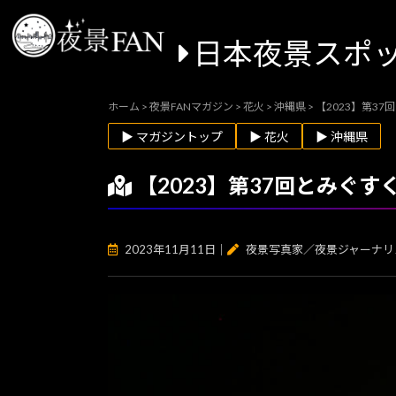
日本夜景スポ
ホーム
>
夜景FANマガジン
>
花火
>
沖縄県
>
【2023】第3
▶ マガジントップ
▶ 花火
▶ 沖縄県
【2023】第37回とみぐ
2023年11月11日
｜
夜景写真家／夜景ジャーナリ