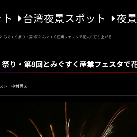
ット
台湾夜景スポット
夜
7回とみぐすく祭り・第8回とみぐすく産業フェスタで花火が打ち上がる
すく祭り・第8回とみぐすく産業フェスタで
スト 中村勇太