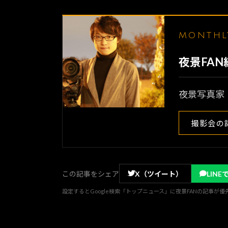
MONTH
夜景FA
夜景写真家
撮影会の
この記事をシェア
X（ツイート）
LINE
設定するとGoogle検索「トップニュース」に夜景FANの記事が