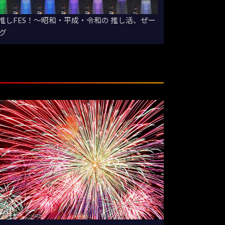
しFES！～昭和・平成・令和の 推し活、ぜー
グ