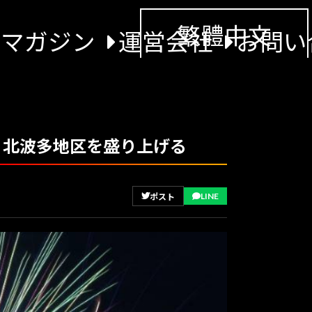
繁體中文
景マガジン
運営会社
お問い
・北波多地区を盛り上げる
LINE
ポスト