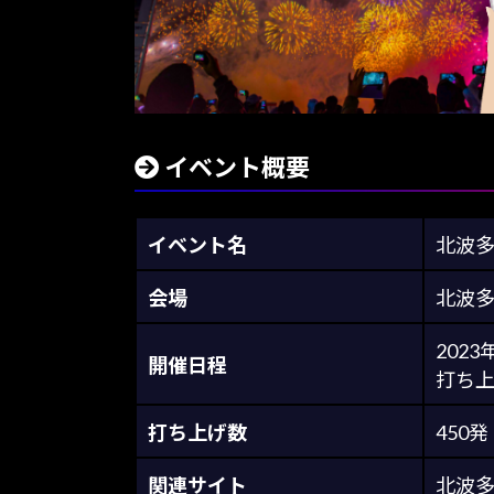
イベント概要
イベント名
北波多
会場
北波
202
開催日程
打ち上げ
打ち上げ数
450発
関連サイト
北波多