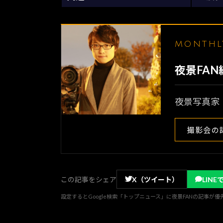
MONTH
夜景FA
夜景写真家
撮影会の
この記事をシェア
X（ツイート）
LINE
設定するとGoogle検索「トップニュース」に夜景FANの記事が