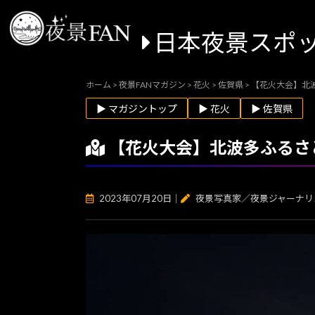
日本夜景スポ
ホーム
>
夜景FANマガジン
>
花火
>
佐賀県
>
【花火大会】北波
▶ マガジントップ
▶ 花火
▶ 佐賀県
【花火大会】北波多ふるさと
2023年07月20日
｜
夜景写真家／夜景ジャーナリ