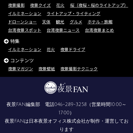
夜景撮影
夜景クイズ
花火
桜（夜桜・桜のライトアップ）
イルミネーション
ライトアップ・ライティング
ドローンショー
天体
観光
グルメ
ホテル・旅館
台湾夜景スポット
台湾夜景ニュース
台湾夜景まとめ
特集
イルミネーション
花火
夜景ドライブ
コンテンツ
夜景マガジン
夜景壁紙
夜景撮影テクニック
夜景FAN編集部 電話
046-289-3258
（営業時間10:00～
17:00）
夜景FANは
日本夜景オフィス株式会社
が制作・運営してお
ります