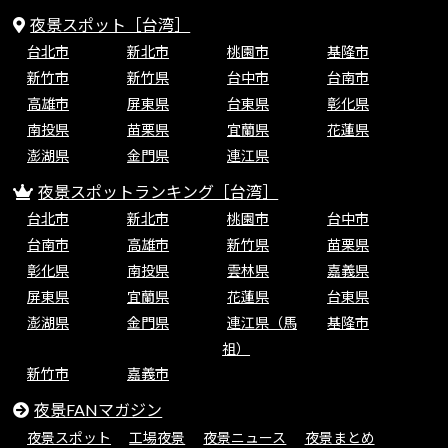
夜景スポット［台湾］
台北市
新北市
桃園市
基隆市
新竹市
新竹県
台中市
台南市
高雄市
屏東県
台東県
彰化県
南投県
苗栗県
宜蘭県
花蓮県
澎湖県
金門県
連江県
夜景スポットランキング［台湾］
台北市
新北市
桃園市
台中市
台南市
高雄市
新竹県
苗栗県
彰化県
南投県
雲林県
嘉義県
屏東県
宜蘭県
花蓮県
台東県
澎湖県
金門県
連江県（馬
基隆市
祖）
新竹市
嘉義市
夜景FANマガジン
夜景スポット
工場夜景
夜景ニュース
夜景まとめ