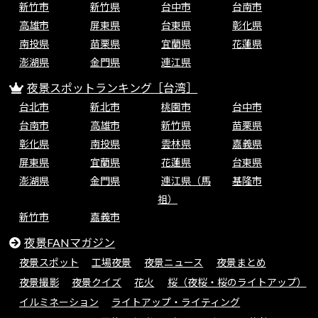
新竹市
新竹県
台中市
台南市
高雄市
屏東県
台東県
彰化県
南投県
苗栗県
宜蘭県
花蓮県
澎湖県
金門県
連江県
夜景スポットランキング［台湾］
台北市
新北市
桃園市
台中市
台南市
高雄市
新竹県
苗栗県
彰化県
南投県
雲林県
嘉義県
屏東県
宜蘭県
花蓮県
台東県
澎湖県
金門県
連江県（馬
基隆市
祖）
新竹市
嘉義市
夜景FANマガジン
夜景スポット
工場夜景
夜景ニュース
夜景まとめ
夜景撮影
夜景クイズ
花火
桜（夜桜・桜のライトアップ）
イルミネーション
ライトアップ・ライティング