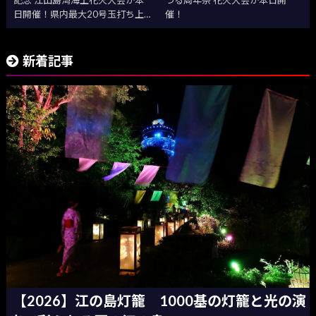
記念 江田島湾海上花火大会が本
つる周年祭 花火大会が本日開
日開催！県内最大20号玉打ち上
催！
げ
新着記事
【2026】江の島灯籠 1000基の灯籠と光の演