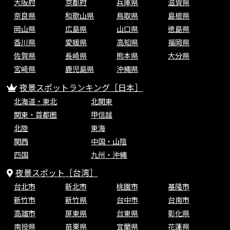
大阪府
京都府
兵庫県
滋賀県
奈良県
和歌山県
鳥取県
島根県
岡山県
広島県
山口県
徳島県
香川県
愛媛県
高知県
福岡県
佐賀県
長崎県
熊本県
大分県
宮崎県
鹿児島県
沖縄県
夜景スポットランキング［日本］
北海道・東北
北関東
関東・首都圏
甲信越
北陸
東海
関西
中国・山陰
四国
九州・沖縄
夜景スポット［台湾］
台北市
新北市
桃園市
基隆市
新竹市
新竹県
台中市
台南市
高雄市
屏東県
台東県
彰化県
南投県
苗栗県
宜蘭県
花蓮県