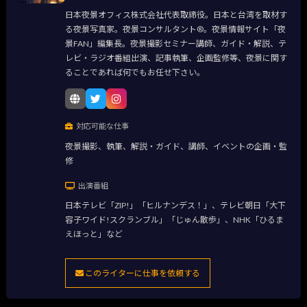
日本夜景オフィス株式会社代表取締役。日本と台湾を取材す
る夜景写真家。夜景コンサルタント®。夜景情報サイト「夜
景FAN」編集長。夜景撮影セミナー講師、ガイド・解説、テ
レビ・ラジオ番組出演、記事執筆、企画監修等、夜景に関す
ることであれば何でもお任せ下さい。
対応可能な仕事
夜景撮影、執筆、解説・ガイド、講師、イベントの企画・監
修
出演番組
日本テレビ「ZIP!」「ヒルナンデス！」、テレビ朝日「大下
容子ワイド!スクランブル」「じゅん散歩」、NHK「ひるま
えほっと」など
このライターに仕事を依頼する