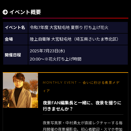
イベント概要
イベント名
令和7年度 大宮駐屯地 夏祭り 打ち上げ花火
会場
陸上自衛隊 大宮駐屯地（埼玉県さいたま市北区）
2025年7月23日(水)
開催日程
20:00～※花火打ち上げ時間
MONTHLY EVENT — 会いに行ける夜景メデ
ィア
夜景FAN編集長と一緒に、夜景を撮りに
行きませんか？
夜景写真家・中村勇太が直接レクチャーする毎
月開催の夜景撮影会。初心者歓迎・スマホ参加