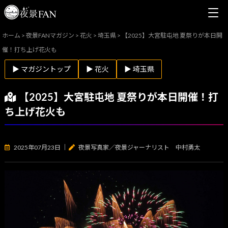
ホーム
>
夜景FANマガジン
>
花火
>
埼玉県
>
【2025】大宮駐屯地 夏祭りが本日開
催！打ち上げ花火も
▶ マガジントップ
▶ 花火
▶ 埼玉県
【2025】大宮駐屯地 夏祭りが本日開催！打
ち上げ花火も
2025年07月23日
｜
夜景写真家／夜景ジャーナリスト 中村勇太