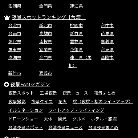
澎湖県
金門県
連江県
夜景スポットランキング［台湾］
台北市
新北市
桃園市
台中市
台南市
高雄市
新竹県
苗栗県
彰化県
南投県
雲林県
嘉義県
屏東県
宜蘭県
花蓮県
台東県
澎湖県
金門県
連江県（馬
基隆市
祖）
新竹市
嘉義市
夜景FANマガジン
夜景スポット
工場夜景
夜景ニュース
夜景まとめ
夜景撮影
夜景クイズ
花火
桜（夜桜・桜のライトアップ）
イルミネーション
ライトアップ・ライティング
ドローンショー
天体
観光
グルメ
ホテル・旅館
台湾夜景スポット
台湾夜景ニュース
台湾夜景まとめ