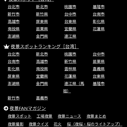
台北市
新北市
桃園市
基隆市
新竹市
新竹県
台中市
台南市
高雄市
屏東県
台東県
彰化県
南投県
苗栗県
宜蘭県
花蓮県
澎湖県
金門県
連江県
夜景スポットランキング［台湾］
台北市
新北市
桃園市
台中市
台南市
高雄市
新竹県
苗栗県
彰化県
南投県
雲林県
嘉義県
屏東県
宜蘭県
花蓮県
台東県
澎湖県
金門県
連江県（馬
基隆市
祖）
新竹市
嘉義市
夜景FANマガジン
夜景スポット
工場夜景
夜景ニュース
夜景まとめ
夜景撮影
夜景クイズ
花火
桜（夜桜・桜のライトアップ）