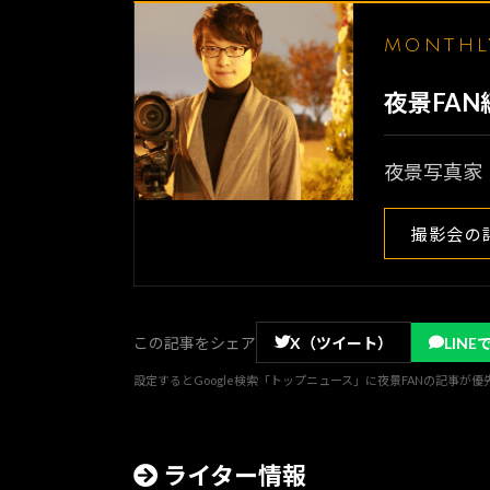
MONTH
夜景FA
夜景写真家
撮影会の
この記事をシェア
X（ツイート）
LINE
設定するとGoogle検索「トップニュース」に夜景FANの記事が
ライター情報