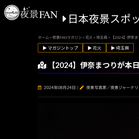
日本夜景スポ
ホーム
>
夜景FANマガジン
>
花火
>
埼玉県
>
【2024】伊奈
▶ マガジントップ
▶ 花火
▶ 埼玉県
【2024】伊奈まつりが本
2024年08月24日
｜
夜景写真家／夜景ジャーナリ