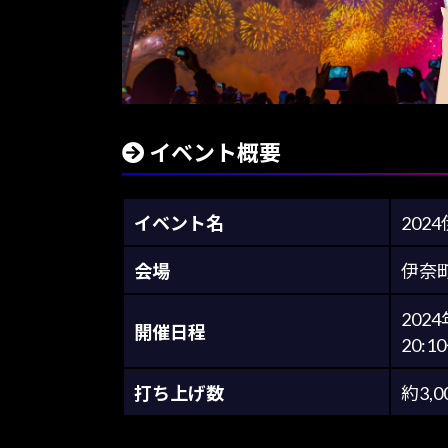
イベント概要
イベント名
202
会場
伊奈
202
開催日程
20:1
打ち上げ数
約3,0