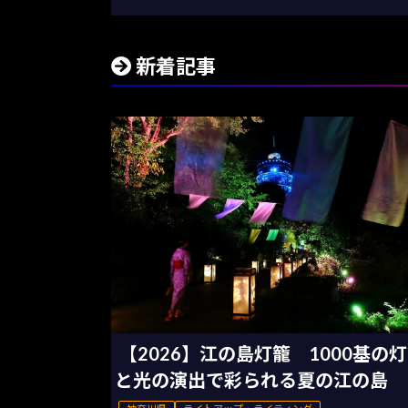
新着記事
【2026】江の島灯籠 1000基の
と光の演出で彩られる夏の江の島