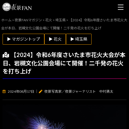
ホーム
>
夜景FANマガジン
>
花火
>
埼玉県
>
【2024】令和6年度さいたま市花火大
会が本日、岩槻文化公園会場にて開催！二千発の花火を打ち上げ
▶ マガジントップ
▶ 花火
▶ 埼玉県
【2024】令和6年度さいたま市花火大会が本
日、岩槻文化公園会場にて開催！二千発の花火
を打ち上げ
2024年08月17日
｜
夜景写真家／夜景ジャーナリスト 中村勇太