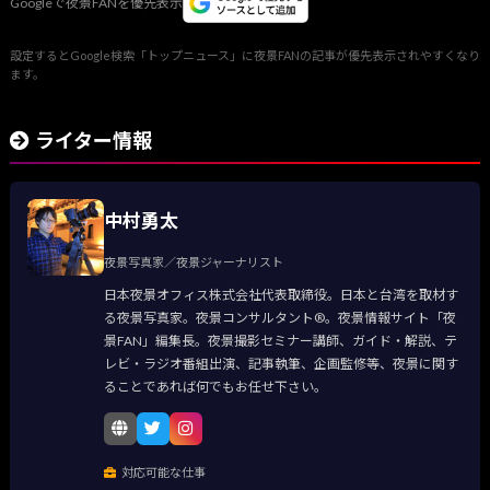
Googleで夜景FANを優先表示
設定するとGoogle検索「トップニュース」に夜景FANの記事が優先表示されやすくなり
ます。
ライター情報
中村勇太
夜景写真家／夜景ジャーナリスト
日本夜景オフィス株式会社代表取締役。日本と台湾を取材す
る夜景写真家。夜景コンサルタント®。夜景情報サイト「夜
景FAN」編集長。夜景撮影セミナー講師、ガイド・解説、テ
レビ・ラジオ番組出演、記事執筆、企画監修等、夜景に関す
ることであれば何でもお任せ下さい。
対応可能な仕事