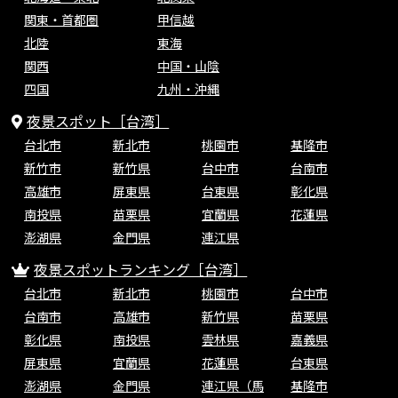
関東・首都圏
甲信越
北陸
東海
関西
中国・山陰
四国
九州・沖縄
夜景スポット［台湾］
台北市
新北市
桃園市
基隆市
新竹市
新竹県
台中市
台南市
高雄市
屏東県
台東県
彰化県
南投県
苗栗県
宜蘭県
花蓮県
澎湖県
金門県
連江県
夜景スポットランキング［台湾］
台北市
新北市
桃園市
台中市
台南市
高雄市
新竹県
苗栗県
彰化県
南投県
雲林県
嘉義県
屏東県
宜蘭県
花蓮県
台東県
澎湖県
金門県
連江県（馬
基隆市