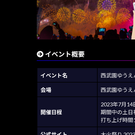
イベント概要
イベント名
西武園ゆうえ
会場
西武園ゆうえ
2023年7月1
開催日程
期間中の土日祝
打ち上げ時間19
公式サイト
大火祭り 202