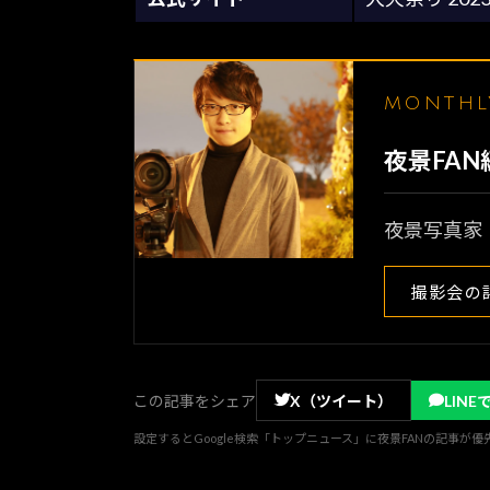
MONTH
夜景FA
夜景写真家
撮影会の
この記事をシェア
X（ツイート）
LINE
設定するとGoogle検索「トップニュース」に夜景FANの記事が