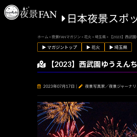
日本夜景スポ
ホーム
>
夜景FANマガジン
>
花火
>
埼玉県
>
【2023】西武
▶ マガジントップ
▶ 花火
▶ 埼玉県
【2023】西武園ゆうえん
2023年07月17日
｜
夜景写真家／夜景ジャーナリ