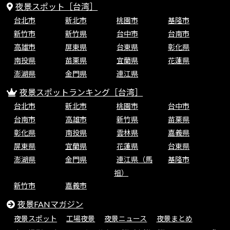
夜景スポット［台湾］
台北市
新北市
桃園市
基隆市
新竹市
新竹県
台中市
台南市
高雄市
屏東県
台東県
彰化県
南投県
苗栗県
宜蘭県
花蓮県
澎湖県
金門県
連江県
夜景スポットランキング［台湾］
台北市
新北市
桃園市
台中市
台南市
高雄市
新竹県
苗栗県
彰化県
南投県
雲林県
嘉義県
屏東県
宜蘭県
花蓮県
台東県
澎湖県
金門県
連江県（馬
基隆市
祖）
新竹市
嘉義市
夜景FANマガジン
夜景スポット
工場夜景
夜景ニュース
夜景まとめ