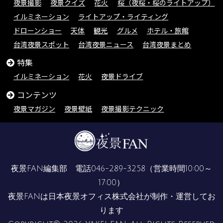
夜景撮影
夜景クイズ
花火
桜（夜桜・桜のライトアップ）
イルミネーション
ライトアップ・ライティング
ドローンショー
天体
観光
グルメ
ホテル・旅館
台湾夜景スポット
台湾夜景ニュース
台湾夜景まとめ
特集
イルミネーション
花火
夜景ドライブ
コンテンツ
夜景マガジン
夜景壁紙
夜景撮影テクニック
夜景FAN編集部 電話
046-289-3258
（営業時間10:00～
17:00）
夜景FANは
日本夜景オフィス株式会社
が制作・運営してお
ります