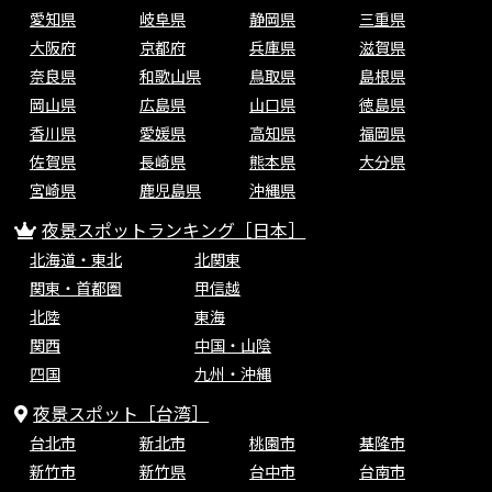
愛知県
岐阜県
静岡県
三重県
大阪府
京都府
兵庫県
滋賀県
奈良県
和歌山県
鳥取県
島根県
岡山県
広島県
山口県
徳島県
香川県
愛媛県
高知県
福岡県
佐賀県
長崎県
熊本県
大分県
宮崎県
鹿児島県
沖縄県
夜景スポットランキング［日本］
北海道・東北
北関東
関東・首都圏
甲信越
北陸
東海
関西
中国・山陰
四国
九州・沖縄
夜景スポット［台湾］
台北市
新北市
桃園市
基隆市
新竹市
新竹県
台中市
台南市