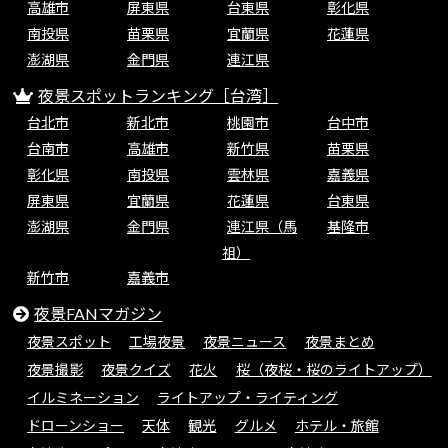
高雄市
屏東県
台東県
彰化県
南投県
苗栗県
宜蘭県
花蓮県
澎湖県
金門県
連江県
夜景スポットランキング［台湾］
台北市
新北市
桃園市
台中市
台南市
高雄市
新竹県
苗栗県
彰化県
南投県
雲林県
嘉義県
屏東県
宜蘭県
花蓮県
台東県
澎湖県
金門県
連江県（馬
基隆市
祖）
新竹市
嘉義市
夜景FANマガジン
夜景スポット
工場夜景
夜景ニュース
夜景まとめ
夜景撮影
夜景クイズ
花火
桜（夜桜・桜のライトアップ）
イルミネーション
ライトアップ・ライティング
ドローンショー
天体
観光
グルメ
ホテル・旅館