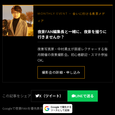
MONTHLY EVENT — 会いに行ける夜景メデ
ィア
夜景FAN編集長と一緒に、夜景を撮りに
行きませんか？
夜景写真家・中村勇太が直接レクチャーする毎
月開催の夜景撮影会。初心者歓迎・スマホ参加
OK。
撮影会の詳細・申し込み
この記事をシェア
X（ツイート）
LINEで送る
Googleで夜景FANを優先表示