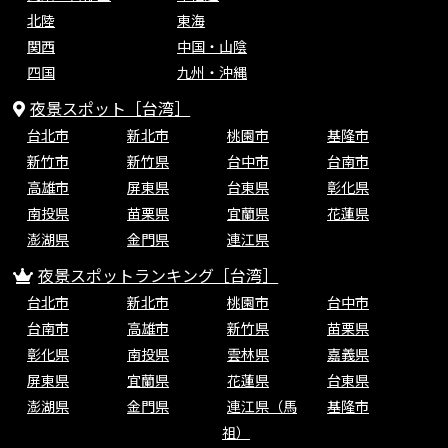
北陸
東海
関西
中国・山陰
四国
九州・沖縄
夜景スポット［台湾］
台北市
新北市
桃園市
基隆市
新竹市
新竹県
台中市
台南市
高雄市
屏東県
台東県
彰化県
南投県
苗栗県
宜蘭県
花蓮県
澎湖県
金門県
連江県
夜景スポットランキング［台湾］
台北市
新北市
桃園市
台中市
台南市
高雄市
新竹県
苗栗県
彰化県
南投県
雲林県
嘉義県
屏東県
宜蘭県
花蓮県
台東県
澎湖県
金門県
連江県（馬
基隆市
祖）