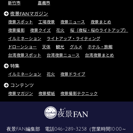
新竹市
嘉義市
夜景FANマガジン
夜景スポット
工場夜景
夜景ニュース
夜景まとめ
夜景撮影
夜景クイズ
花火
桜（夜桜・桜のライトアップ）
イルミネーション
ライトアップ・ライティング
ドローンショー
天体
観光
グルメ
ホテル・旅館
台湾夜景スポット
台湾夜景ニュース
台湾夜景まとめ
特集
イルミネーション
花火
夜景ドライブ
コンテンツ
夜景マガジン
夜景壁紙
夜景撮影テクニック
夜景FAN編集部 電話
046-289-3258
（営業時間10:00～