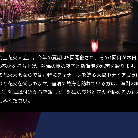
火大会」。今年の夏期は5回開催され、その1回目が本日、202
00発の花火を打ち上げ。熱海の夏の夜空と熱海港の水面を彩りま
の花火大会ならでは。特にフィナーレを飾る大空中ナイアガラ
りと花火を楽しめます。宿泊で熱海を訪れている方は、海側の
が、熱海城付近から俯瞰して、熱海の夜景と花火を眺めるのも
しみください。