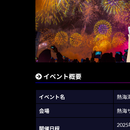
イベント概要
イベント名
熱海
会場
熱海
202
開催日程