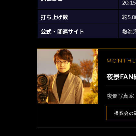
20:1
打ち上げ数
約5,0
公式・関連サイト
熱海
MONTH
夜景FA
夜景写真家
撮影会の