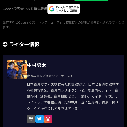
Googleで夜景FANを優先表示
設定するとGoogle検索「トップニュース」に夜景FANの記事が優先表示されやすくなり
ます。
ライター情報
中村勇太
夜景写真家／夜景ジャーナリスト
日本夜景オフィス株式会社代表取締役。日本と台湾を取材す
る夜景写真家。夜景コンサルタント®。夜景情報サイト「夜
景FAN」編集長。夜景撮影セミナー講師、ガイド・解説、テ
レビ・ラジオ番組出演、記事執筆、企画監修等、夜景に関す
ることであれば何でもお任せ下さい。