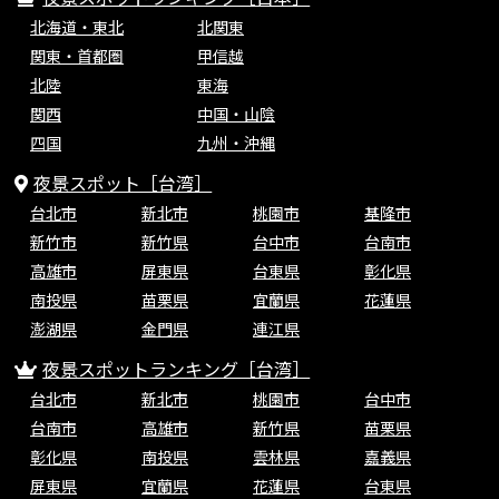
北海道・東北
北関東
関東・首都圏
甲信越
北陸
東海
関西
中国・山陰
四国
九州・沖縄
夜景スポット［台湾］
台北市
新北市
桃園市
基隆市
新竹市
新竹県
台中市
台南市
高雄市
屏東県
台東県
彰化県
南投県
苗栗県
宜蘭県
花蓮県
澎湖県
金門県
連江県
夜景スポットランキング［台湾］
台北市
新北市
桃園市
台中市
台南市
高雄市
新竹県
苗栗県
彰化県
南投県
雲林県
嘉義県
屏東県
宜蘭県
花蓮県
台東県