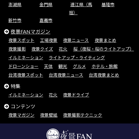
澎湖県
金門県
連江県（馬
基隆市
祖）
新竹市
嘉義市
夜景FANマガジン
夜景スポット
工場夜景
夜景ニュース
夜景まとめ
夜景撮影
夜景クイズ
花火
桜（夜桜・桜のライトアップ）
イルミネーション
ライトアップ・ライティング
ドローンショー
天体
観光
グルメ
ホテル・旅館
台湾夜景スポット
台湾夜景ニュース
台湾夜景まとめ
特集
イルミネーション
花火
夜景ドライブ
コンテンツ
夜景マガジン
夜景壁紙
夜景撮影テクニック