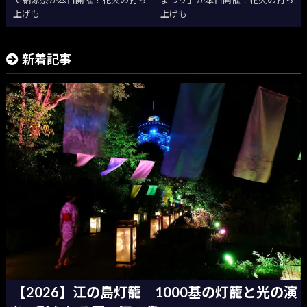
で納涼祭が本日開催！花火の打ち
まつり」が本日開催！花火の打ち
上げも
上げも
新着記事
【2026】江の島灯籠 1000基の灯籠と光の演