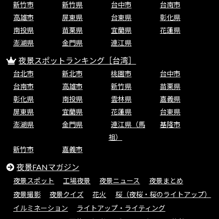
新竹市
新竹県
台中市
台南市
高雄市
屏東県
台東県
彰化県
南投県
苗栗県
宜蘭県
花蓮県
澎湖県
金門県
連江県
夜景スポットランキング［台湾］
台北市
新北市
桃園市
台中市
台南市
高雄市
新竹県
苗栗県
彰化県
南投県
雲林県
嘉義県
屏東県
宜蘭県
花蓮県
台東県
澎湖県
金門県
連江県（馬
基隆市
祖）
新竹市
嘉義市
夜景FANマガジン
夜景スポット
工場夜景
夜景ニュース
夜景まとめ
夜景撮影
夜景クイズ
花火
桜（夜桜・桜のライトアップ）
イルミネーション
ライトアップ・ライティング