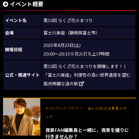
イベント概要
イベント名
第13回 らくざ花火まつり
会場
富士川楽座（静岡県富士市）
2025年8月23日(土)
開催日程
20:00～20:15※花火打ち上げ時間
第13回 らくざ花火まつりを開催します！ |
公式・関連サイト
「富士川楽座」利便性の高い世界遺産を望む
風光明媚な道の駅
MONTHLY EVENT — 会いに行ける夜景メデ
ィア
夜景FAN編集長と一緒に、夜景を撮りに
行きませんか？