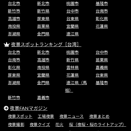
台北市
新北市
桃園市
基隆市
新竹市
新竹県
台中市
台南市
高雄市
屏東県
台東県
彰化県
南投県
苗栗県
宜蘭県
花蓮県
澎湖県
金門県
連江県
夜景スポットランキング［台湾］
台北市
新北市
桃園市
台中市
台南市
高雄市
新竹県
苗栗県
彰化県
南投県
雲林県
嘉義県
屏東県
宜蘭県
花蓮県
台東県
澎湖県
金門県
連江県（馬
基隆市
祖）
新竹市
嘉義市
夜景FANマガジン
夜景スポット
工場夜景
夜景ニュース
夜景まとめ
夜景撮影
夜景クイズ
花火
桜（夜桜・桜のライトアップ）