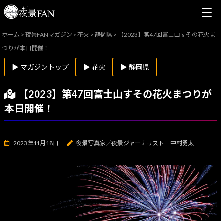
ホーム
>
夜景FANマガジン
>
花火
>
静岡県
>
【2023】第47回富士山すその花火ま
つりが本日開催！
▶ マガジントップ
▶ 花火
▶ 静岡県
【2023】第47回富士山すその花火まつりが
本日開催！
2023年11月18日
｜
夜景写真家／夜景ジャーナリスト 中村勇太