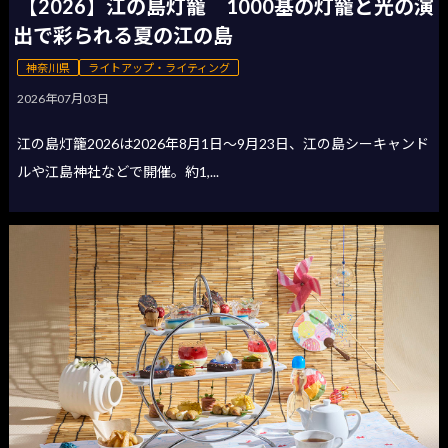
【2026】江の島灯籠 1000基の灯籠と光の演
出で彩られる夏の江の島
神奈川県
ライトアップ・ライティング
2026年07月03日
江の島灯籠2026は2026年8月1日〜9月23日、江の島シーキャンド
ルや江島神社などで開催。約1,...