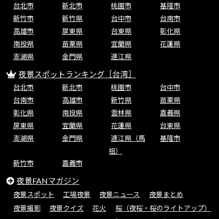
台北市
新北市
桃園市
基隆市
新竹市
新竹県
台中市
台南市
高雄市
屏東県
台東県
彰化県
南投県
苗栗県
宜蘭県
花蓮県
澎湖県
金門県
連江県
夜景スポットランキング［台湾］
台北市
新北市
桃園市
台中市
台南市
高雄市
新竹県
苗栗県
彰化県
南投県
雲林県
嘉義県
屏東県
宜蘭県
花蓮県
台東県
澎湖県
金門県
連江県（馬
基隆市
祖）
新竹市
嘉義市
夜景FANマガジン
夜景スポット
工場夜景
夜景ニュース
夜景まとめ
夜景撮影
夜景クイズ
花火
桜（夜桜・桜のライトアップ）