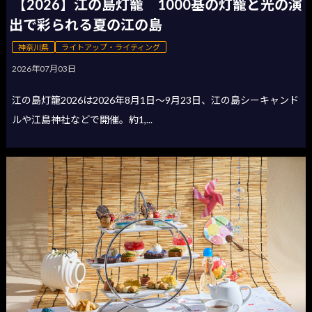
【2026】江の島灯籠 1000基の灯籠と光の演
出で彩られる夏の江の島
神奈川県
ライトアップ・ライティング
2026年07月03日
江の島灯籠2026は2026年8月1日〜9月23日、江の島シーキャンド
ルや江島神社などで開催。約1,...