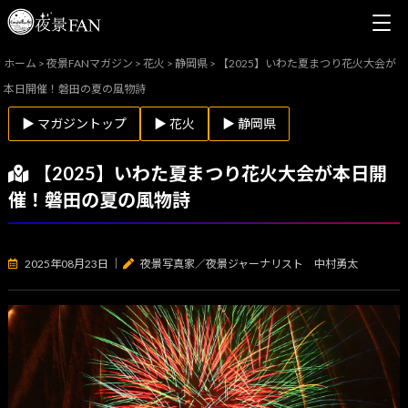
ホーム
>
夜景FANマガジン
>
花火
>
静岡県
>
【2025】いわた夏まつり花火大会が
本日開催！磐田の夏の風物詩
▶ マガジントップ
▶ 花火
▶ 静岡県
【2025】いわた夏まつり花火大会が本日開
催！磐田の夏の風物詩
2025年08月23日
｜
夜景写真家／夜景ジャーナリスト 中村勇太