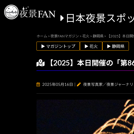
日本夜景スポ
ホーム
>
夜景FANマガジン
>
花火
>
静岡県
>
【2025】本日
▶ マガジントップ
▶ 花火
▶ 静岡県
【2025】本日開催の「第
2025年05月16日
｜
夜景写真家／夜景ジャーナリ