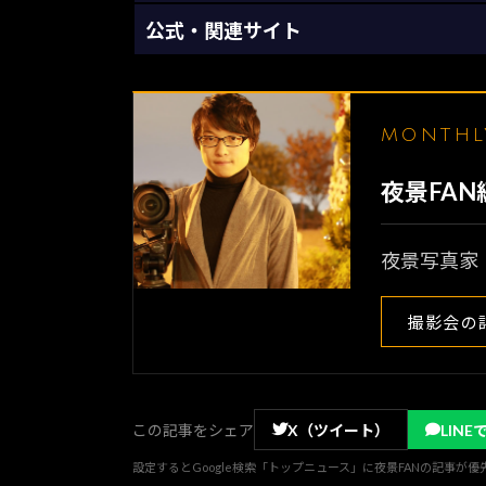
公式・関連サイト
MONTH
夜景FA
夜景写真家
撮影会の
この記事をシェア
X（ツイート）
LINE
設定するとGoogle検索「トップニュース」に夜景FANの記事が