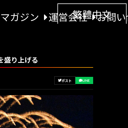
繁體中文
景マガジン
運営会社
お問い
を盛り上げる
LINE
ポスト